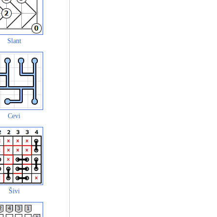
Slant
Cevi
Šivi