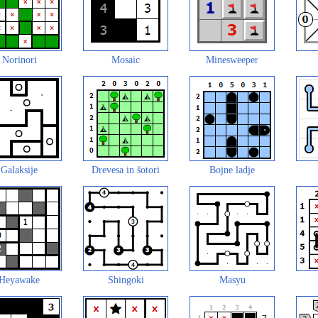
Norinori
Mosaic
Minesweeper
Galaksije
Drevesa in šotori
Bojne ladje
Heyawake
Shingoki
Masyu