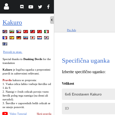
Kakuro
Pin Ads
Prevedi to stran.
Specifična uganka
Special thanks to
Dunking Devils
for the
translation
Kakuro
je logična uganka s preprostimi
Izberite specifično uganko:
pravili in zahtevnimi rešitvami.
Pravila
kakura so preprosta:
Velikost
1. Vsaka celica lahko vsebuje številke od
1 do 9.
2. Namigi v črnih celicah povejo vsoto
številk poleg tega namiga (na desni ali
navzdol).
3. Številke v zaporednih belih celicah se
ne smejo ponoviti.
ID
Video Tutorial
Skrij pravila