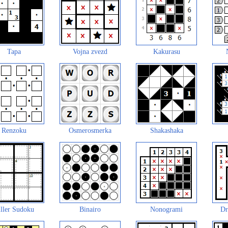
Tapa
Vojna zvezd
Kakurasu
Renzoku
Osmerosmerka
Shakashaka
ller Sudoku
Binairo
Nonogrami
Dr