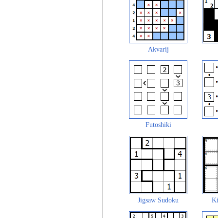
Akvarij
Futoshiki
Jigsaw Sudoku
Ki