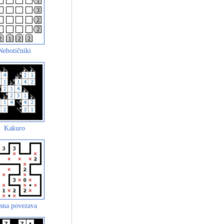
Nebotičniki
Kakuro
sna povezava