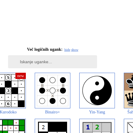
Več logičnih ugank:
hide
show
Kurodoko
Binairo+
Yin-Yang
Šah