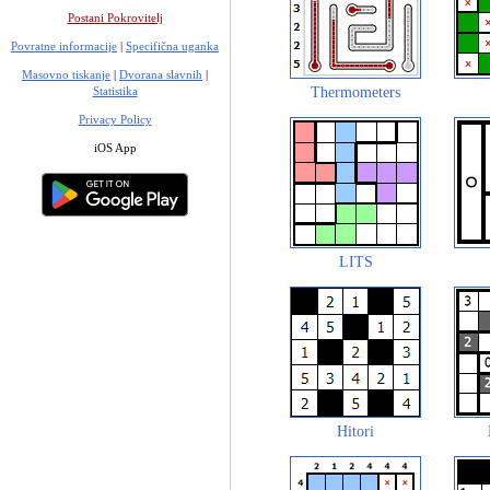
Postani Pokrovitelj
Povratne informacije
|
Specifična uganka
Masovno tiskanje
|
Dvorana slavnih
|
Statistika
Thermometers
Privacy Policy
iOS App
LITS
Hitori