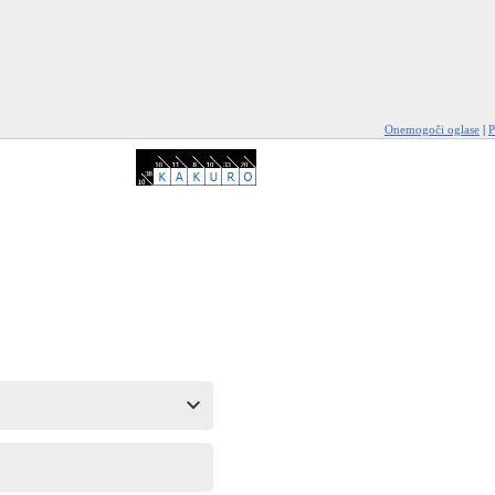
Onemogoči oglase
|
P