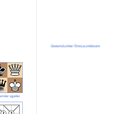
Onemogoči oglase
|
Prijavi to oglaševanje
ovske uganke